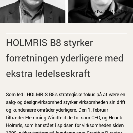
Flemming Windfeld (t.v.) og
Henrik Holmris (t.h.)
HOLMRIS B8 styrker
forretningen yderligere med
ekstra ledelseskraft
Som led i HOLMRIS B8’s strategiske fokus på at være en
salg- og designvirksomhed styrker virksomheden sin drift
og kundenære områder yderligere. Den 1. februar
tiltræder Flemming Windfeld derfor som CEO, og Henrik
Holmris, som har stået i spidsen for virksomheden siden
1995, rykker tættere på kunderne som Creative Director.