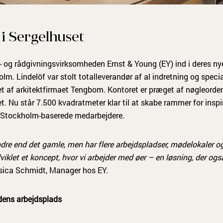
 i Sergelhuset
s- og rådgivningsvirksomheden Ernst & Young (EY) ind i deres nye
. Lindelöf var stolt totalleverandør af al indretning og special
et af arkitektfirmaet Tengbom. Kontoret er præget af nøgleord
tet. Nu står 7.500 kvadratmeter klar til at skabe rammer for insp
00 Stockholm-baserede medarbejdere.
dre end det gamle, men har flere arbejdspladser, mødelokaler o
klet et koncept, hvor vi arbejder med øer – en løsning, der også
sica Schmidt, Manager hos EY.
dens arbejdsplads