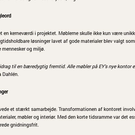
leord
 en kerneværdi i projektet. Møblerne skulle ikke kun være unik
ngtidsholdbare løsninger lavet af gode materialer blev valgt so
e mennesker og miljø.
idrag til en bæredygtig fremtid. Alle møbler på EY’s nye kontor er
a Dahlén.
nger
ede et stærkt samarbejde. Transformationen af kontoret invo
aterialer, møbler og interiør. Med den korte tidsramme var det es
rede gnidningsfrit.