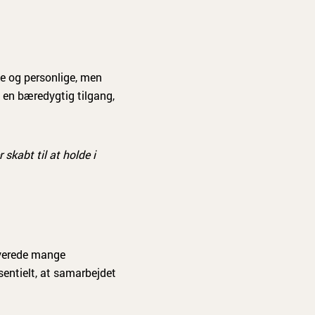
ke og personlige, men
m en bæredygtig tilgang,
 skabt til at holde i
lverede mange
sentielt, at samarbejdet