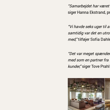
“Samarbejdet har været 1
siger Hanna Ekstrand, pr
“Vi havde seks uger til 
samtidig var det en utro
med,”
tilføjer Sofia Dahl
“Det var meget spændend
med som en partner fra s
kunder,”
siger Tove Prahl 