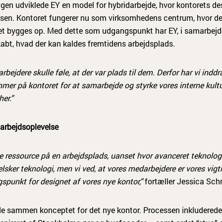
ngen udviklede EY en model for hybridarbejde, hvor kontorets des
ssen. Kontoret fungerer nu som virksomhedens centrum, hvor den
tet bygges op. Med dette som udgangspunkt har EY, i samarbejd
abt, hvad der kan kaldes fremtidens arbejdsplads.
rbejdere skulle føle, at der var plads til dem. Derfor har vi inddr
er på kontoret for at samarbejde og styrke vores interne kultur
her.”
arbejdsoplevelse
 ressource på en arbejdsplads, uanset hvor avanceret teknologien
sker teknologi, men vi ved, at vores medarbejdere er vores vigti
spunkt for designet af vores nye kontor,”
fortæller Jessica Sch
e sammen konceptet for det nye kontor. Processen inkludered