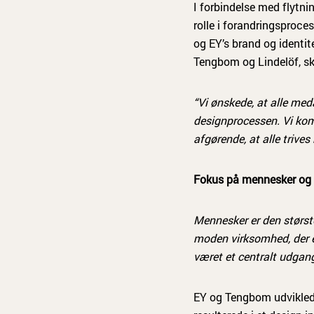
I forbindelse med flytni
rolle i forandringsproce
og EY’s brand og identi
Tengbom og Lindelöf, sk
“Vi ønskede, at alle meda
designprocessen. Vi komm
afgørende, at alle trives 
Fokus på mennesker og 
Mennesker er den største
moden virksomhed, der el
været et centralt udgang
EY og Tengbom udvikled