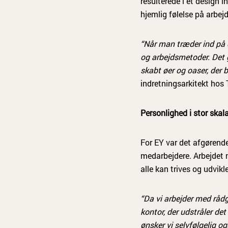
resulterede i et design 
hjemlig følelse på arbej
“Når man træder ind på d
og arbejdsmetoder. Det gør
skabt øer og oaser, der b
indretningsarkitekt hos
Personlighed i stor skal
For EY var det afgørend
medarbejdere. Arbejdet m
alle kan trives og udvikle
“Da vi arbejder med rådg
kontor, der udstråler d
ønsker vi selvfølgelig o