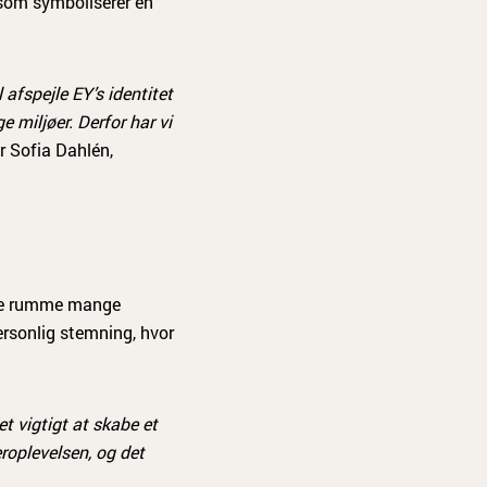
 som symboliserer en
afspejle EY’s identitet
ge miljøer. Derfor har vi
r Sofia Dahlén,
lle rumme mange
ersonlig stemning, hvor
t vigtigt at skabe et
roplevelsen, og det