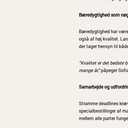
Bæredygtighed som nøg
Bæredygtighed har været
også af høj kvalitet. La
der tager hensyn til båd
“Kvalitet er det bedste b
mange år,”
påpeger Sofi
Samarbejde og udfordri
Stramme deadlines kræv
specialbestillinger af m
mellem alle parter funge