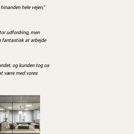
hinanden hele vejen,”
stor udfordring, men
g fantastisk at arbejde
undet, og kunden tog os
 at være med vores