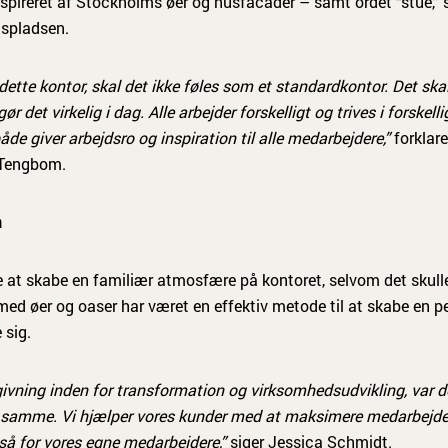
inspireret af Stockholms øer og husfacader – samt ordet “stue,”
dspladsen.
ette kontor, skal det ikke føles som et standardkontor. Det skal 
 det virkelig i dag. Alle arbejder forskelligt og trives i forskelli
åde giver arbejdsro og inspiration til alle medarbejdere,”
forklare
 Tengbom.
a
e at skabe en familiær atmosfære på kontoret, selvom det sku
ed øer og oaser har været en effektiv metode til at skabe en p
 sig.
ivning inden for transformation og virksomhedsudvikling, var de
et samme. Vi hjælper vores kunder med at maksimere medarbejde
gså for vores egne medarbejdere,”
siger Jessica Schmidt.