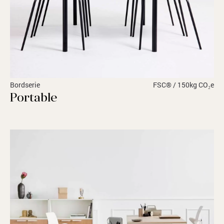
Bordserie
FSC® / 150kg CO₂e
Portable