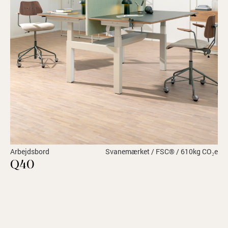
Arbejdsbord
Svanemærket / FSC® / 610kg CO₂e
Q40