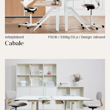
Arbejdsbord
FSC® / 330kg CO₂e / Design: Isbrand
Cabale