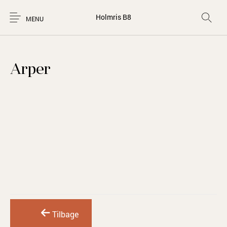
Holmris B8
MENU
Arper
Tilbage