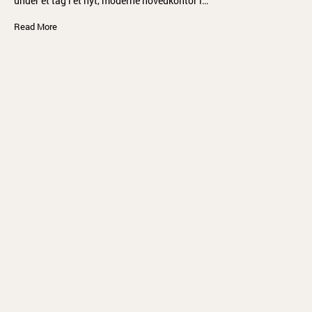
under ét tag i et nyt, moderne hovedkontor i…
Read More
Nordstens Workspace
Et åbent og levende kontorhotel i historiske rammer I Hillerød,
hvor fortid og nutid mødes, ligger Nordstens Workspace – et…