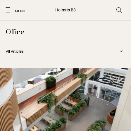
Holmris B8
MENU
Office
All Articles